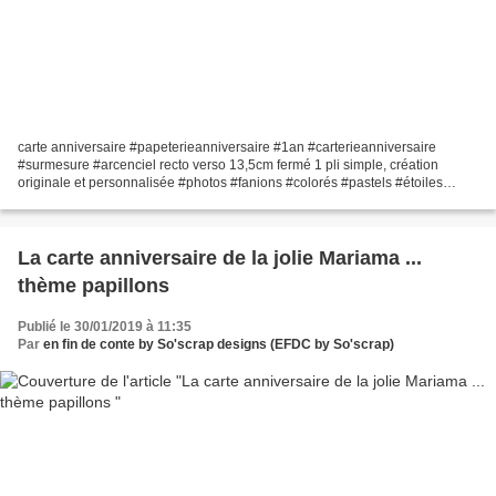
carte anniversaire #papeterieanniversaire #1an #carterieanniversaire
#surmesure #arcenciel recto verso 13,5cm fermé 1 pli simple, création
originale et personnalisée #photos #fanions #colorés #pastels #étoiles
#efdcbysoscrap
La carte anniversaire de la jolie Mariama ...
thème papillons
Publié le 30/01/2019 à 11:35
Par
en fin de conte by So'scrap designs (EFDC by So'scrap)