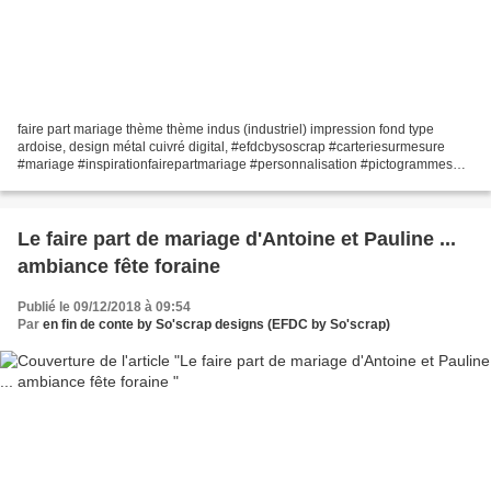
faire part mariage thème thème indus (industriel) impression fond type
ardoise, design métal cuivré digital, #efdcbysoscrap #carteriesurmesure
#mariage #inspirationfairepartmariage #personnalisation #pictogrammes
#programmedday guirlande d'ampoules, lanternes,...
Le faire part de mariage d'Antoine et Pauline ...
ambiance fête foraine
Publié le 09/12/2018 à 09:54
Par
en fin de conte by So'scrap designs (EFDC by So'scrap)