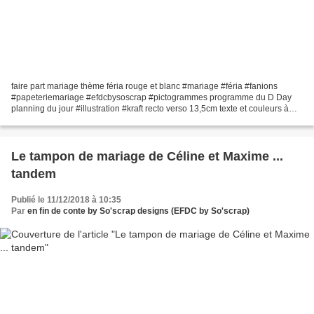
faire part mariage thème féria rouge et blanc #mariage #féria #fanions
#papeteriemariage #efdcbysoscrap #pictogrammes programme du D Day
planning du jour #illustration #kraft recto verso 13,5cm texte et couleurs à
personnaliser tampon mariage sur mesure...
Le tampon de mariage de Céline et Maxime ...
tandem
Publié le 11/12/2018 à 10:35
Par
en fin de conte by So'scrap designs (EFDC by So'scrap)