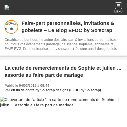
MENU
Faire-part personnalisés, invitations &
gobelets – Le Blog EFDC by So’scrap
Créatrice de bonheur, j’imagine des faire‑part & invitations personnalisés
pour tous vos événements (mariage, naissance, baptême, anniversaire,
EVJF, EVG, fête d’entreprise, baby shower…). Je crée aussi des gobelets et
toute la papeterie assortie (menus, plans de table, marques‑places). Des
créations sur mesure signées EFDC by So’scrap, pensées avec passion
pour raconter votre histoire.
La carte de remerciements de Sophie et julien ...
assortie au faire part de mariage
Publié le 04/02/2019 à 09:44
Par
en fin de conte by So'scrap designs (EFDC by So'scrap)