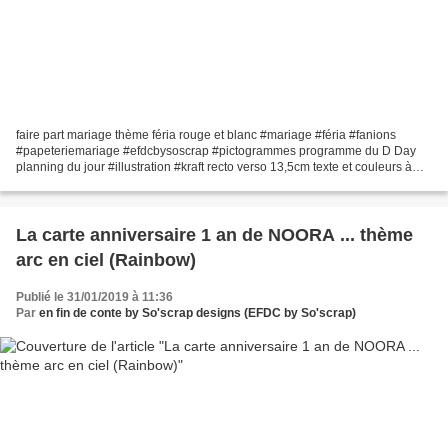
faire part mariage thème féria rouge et blanc #mariage #féria #fanions
#papeteriemariage #efdcbysoscrap #pictogrammes programme du D Day
planning du jour #illustration #kraft recto verso 13,5cm texte et couleurs à
personnaliser
La carte anniversaire 1 an de NOORA ... thème
arc en ciel (Rainbow)
Publié le 31/01/2019 à 11:36
Par
en fin de conte by So'scrap designs (EFDC by So'scrap)