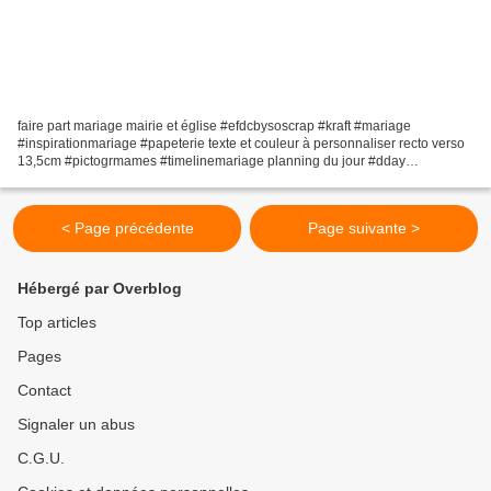
faire part mariage mairie et église #efdcbysoscrap #kraft #mariage
#inspirationmariage #papeterie texte et couleur à personnaliser recto verso
13,5cm #pictogrmames #timelinemariage planning du jour #dday
#fêteforraine #carrousel #fanions #vintage Lien...
< Page précédente
Page suivante >
Hébergé par Overblog
Top articles
Pages
Contact
Signaler un abus
C.G.U.