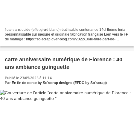
flute translucide (effet givré blanc) réutilisable contenance 14cl thème féria
personnalisable sur mesure et originale fabrication française Lien vers le FP
de mariage : https://so-scrap.over-blog.com/2022/10/le-faire-part-de-
mariage-de-valerie-eric-feria-de-dax.html...
carte anniversaire numérique de Florence : 40
ans ambiance guinguette
Publié le 23/05/2023 à 11:14
Par
En fin de conte by So'scrap designs (EFDC by So'scrap)