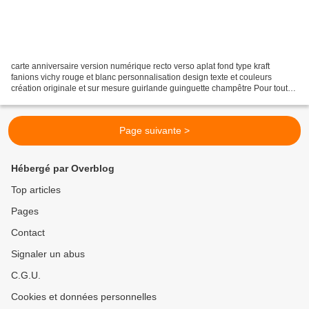
carte anniversaire version numérique recto verso aplat fond type kraft
fanions vichy rouge et blanc personnalisation design texte et couleurs
création originale et sur mesure guirlande guinguette champêtre Pour toutes
demandes de devis voici le lien...
Page suivante >
Hébergé par Overblog
Top articles
Pages
Contact
Signaler un abus
C.G.U.
Cookies et données personnelles