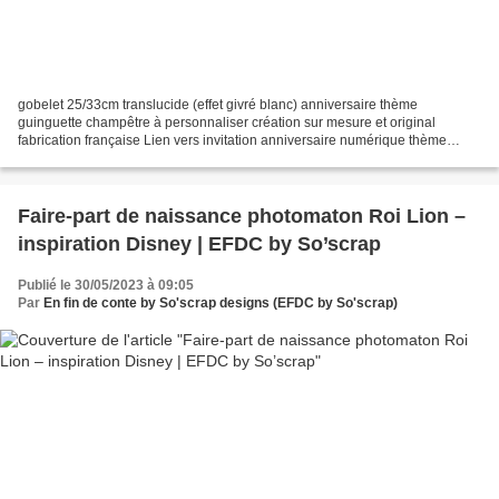
gobelet 25/33cm translucide (effet givré blanc) anniversaire thème
guinguette champêtre à personnaliser création sur mesure et original
fabrication française Lien vers invitation anniversaire numérique thème
guinguette champêtre : https://so-scrap.over-blog.com/2023/05/carte-
anniversaire-numerique-de-florence-40-ans-ambiance-guinguette.html...
Faire-part de naissance photomaton Roi Lion –
inspiration Disney | EFDC by So’scrap
Publié le 30/05/2023 à 09:05
Par
En fin de conte by So'scrap designs (EFDC by So'scrap)