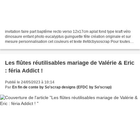
invitation faire part baptême recto verso 12x17cm aplat fond type kraft vélo
dinosaure enfant photo eucalyptus guinguette fête création originale et sur
mesure personnalisation cet couleurs et texte #efdcbysoscrap Pour toutes
demandes de devis voici...
Les flûtes réutilisables mariage de Valérie & Eric
: féria Addict !
Publié le 24/05/2023 à 10:14
Par
En fin de conte by So'scrap designs (EFDC by So'scrap)