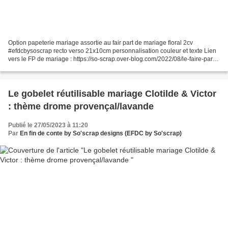
Option papeterie mariage assortie au fair part de mariage floral 2cv
#efdcbysoscrap recto verso 21x10cm personnalisation couleur et texte Lien
vers le FP de mariage : https://so-scrap.over-blog.com/2022/08/le-faire-part-
de-mariage-d-emilie-cedric.2cv-fo.re.ver.html...
Le gobelet réutilisable mariage Clotilde & Victor
: thème drome provençal/lavande
Publié le 27/05/2023 à 11:20
Par
En fin de conte by So'scrap designs (EFDC by So'scrap)