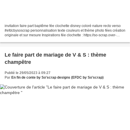
invitation faire part baptême fée clochette disney coloré nature recto verso
#efdcbysoscrap personnalisation texte couleurs et thème photo fées création
originale et sur mesure Inspirations fée clochette : https://so-scrap.over-
blog.com/search/fée%20clochette/ Pour...
Le faire part de mariage de V & S : thème
champêtre
Publié le 29/05/2023 à 09:27
Par
En fin de conte by So'scrap designs (EFDC by So'scrap)