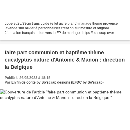
gobelet 25/33cm translucide (effet givré blanc) mariage thème provence
lavande sud olivier à personnaliser création sur mesure et original
fabrication française Lien vers le FP de mariage : https://so-scrap.over-
blog.com/2023/01/faire-part-mariage-clotilde-victor-provence-lavande.html...
faire part communion et baptême thème
eucalyptus nature d'Antoine & Manon : direction
la Belgique
Publié le 26/05/2023 à 18:15
Par
En fin de conte by So'scrap designs (EFDC by So'scrap)