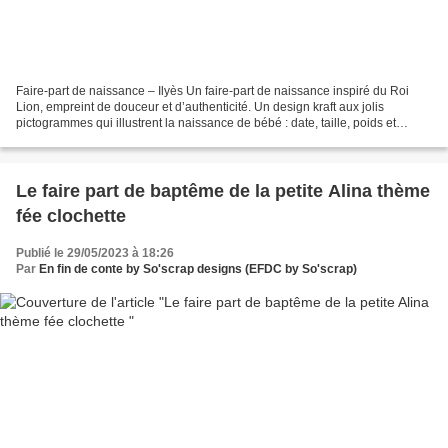
Faire-part de naissance – Ilyès Un faire-part de naissance inspiré du Roi
Lion, empreint de douceur et d’authenticité. Un design kraft aux jolis
pictogrammes qui illustrent la naissance de bébé : date, taille, poids et
heure. La frise silhouette du célèbre...
Le faire part de baptême de la petite Alina thème
fée clochette
Publié le 29/05/2023 à 18:26
Par
En fin de conte by So'scrap designs (EFDC by So'scrap)