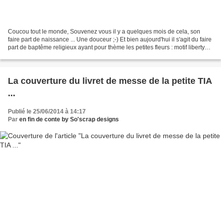
Coucou tout le monde, Souvenez vous il y a quelques mois de cela, son
faire part de naissance ... Une douceur ;-) Et bien aujourd'hui il s'agit du faire
part de baptême religieux ayant pour thème les petites fleurs : motif liberty
éloise, oh que j'aime...
La couverture du livret de messe de la petite TIA
...
Publié le 25/06/2014 à 14:17
Par
en fin de conte by So'scrap designs