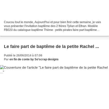
Coucou tout le monde, Aujourd'hui et pour bien finir cette semaine, je vais
vous présenter l'invitation baptême des 2 frères Tylian et Ethan. Modèle
FB020 du catalogue baptême Thème : petits pirates faire part baptême
thème pirates, ardoise et rouge,...
Le faire part de baptême de la petite Rachel ...
Publié le 26/06/2014 à 07:06
Par
en fin de conte by So'scrap designs