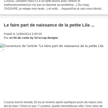
Coucou, Désolée mais il y a un petit soucis avec l'article et
malheureusement je n'ai pas la réponse au problème ;-( Du coup,
J'ASSURE, je retape mon texte ;-) et voilà ... Aujourd'hui je vais vous dévoiler
la création faite à l'occasion du baptême de...
Le faire part de naissance de la petite Lila ...
Publié le 12/06/2014 à 09:55
Par
en fin de conte by So'scrap designs
Coucou tout le monde, Et oui je reviens après quelques jours de repos cela
fait du bien ! N'est ce pas ? Londres, quelle merveilleuse ville ! Une mine de