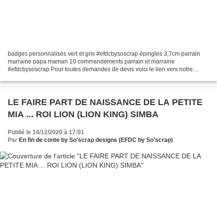
badges personnalisés vert et gris #efdcbysoscrap épingles 3,7cm parrain
marraine papa maman 10 commandements parrain et marraine
#efdcbysoscrap Pour toutes demandes de devis voici le lien vers notre
formulaire de contact : https://efdcbysoscrap.com/contact/...
LE FAIRE PART DE NAISSANCE DE LA PETITE
MIA ... ROI LION (LION KING) SIMBA
Publié le 14/12/2020 à 17:01
Par
En fin de conte by So'scrap designs (EFDC by So'scrap)