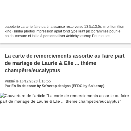
papeterie carterie faire part naissance recto verso 13,5x13,5cm roi lion (lion
king) simba photos impression aplat fond type kraft pictogrammes pour le
poids, mesure et taille à personnaliser #efdcbysoscrap Pour toutes
demandes de devis voici le lien...
La carte de remerciements assortie au faire part
de mariage de Laurie & Elie ... thème
champêtre/eucalyptus
Publié le 16/12/2020 à 10:55
Par
En fin de conte by So'scrap designs (EFDC by So'scrap)