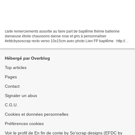
carte remerciements assortie au faire part de baptême thème ballerine
danseuse étoile chaussons danse rose et gris à personnaliser
#efdcbysoscrap recto verso 10x15cm avec photo Lien FP baptême : http://so-
scrap.over-blog.com/2020/03/le-faire-part-de-bapteme-de-la-petite-
danseuse-etoile-thelia.html...
Hébergé par Overblog
Top articles
Pages
Contact
Signaler un abus
C.G.U.
Cookies et données personnelles
Préférences cookies
Voir le profil de En fin de conte by So'scrap designs (EFDC by