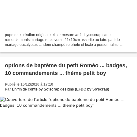
papeterie création originale et sur mesure #efdcbysoscrap carte
remerciements mariage recto verso 21x10cm assortie au faire part de
mariage eucalyptus tandem champêtre photo et texte à personnaliser
impression aplat fond type kraft fanions Lien création...
options de baptême du petit Roméo ... badges,
10 commandements ... thème petit boy
Publié le 15/12/2020 à 17:10
Par
En fin de conte by So'scrap designs (EFDC by So'scrap)