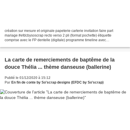
création sur mesure et originale papeterie carterie invitation faire part
mariage #efdcbysoscrap recto verso 2 pli (format pochette) étiquette
comprise avec le FP dentelle (digitale) programme timeline avec
pictogrammes adresses et horaire du jour j à...
La carte de remerciements de baptême de la
douce Thélia ... thème danseuse (ballerine)
Publié le 01/12/2020 à 15:12
Par
En fin de conte by So'scrap designs (EFDC by So'scrap)