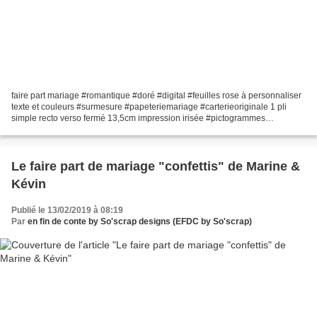
faire part mariage #romantique #doré #digital #feuilles rose à personnaliser
texte et couleurs #surmesure #papeteriemariage #carterieoriginale 1 pli
simple recto verso fermé 13,5cm impression irisée #pictogrammes
#fairepartchic #mariage #efdcbysoscra...
Le faire part de mariage "confettis" de Marine &
Kévin
Publié le 13/02/2019 à 08:19
Par
en fin de conte by So'scrap designs (EFDC by So'scrap)