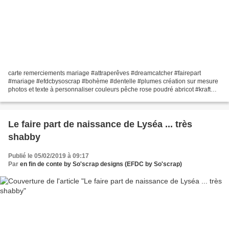
carte remerciements mariage #attraperêves #dreamcatcher #fairepart
#mariage #efdcbysoscrap #bohème #dentelle #plumes création sur mesure
photos et texte à personnaliser couleurs pêche rose poudré abricot #kraft
#inspirationremerciements recto verso 1...
Le faire part de naissance de Lyséa ... très
shabby
Publié le 05/02/2019 à 09:17
Par
en fin de conte by So'scrap designs (EFDC by So'scrap)