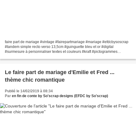
faire part de mariage #vintage #fairepartmariage #mariage #efdcbysoscrap
#tandem simple recto verso 13,5cm #guinguette bleu et or #digital
#surmesure à personnaliser textes et couleurs #kraft #pictogrammes
programme du jour planning du #DDay #papeteriemariageoriginale
version...
Le faire part de mariage d'Emilie et Fred ...
thème chic romantique
Publié le 14/02/2019 à 08:34
Par
en fin de conte by So'scrap designs (EFDC by So'scrap)