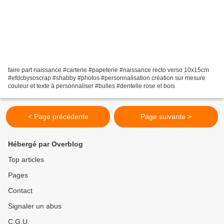
faire part naissance #carterie #papeterie #naissance recto verso 10x15cm
#efdcbysoscrap #shabby #photos #personnalisation création sur mesure
couleur et texte à personnaliser #bulles #dentelle rose et bois
< Page précédente
Page suivante >
Hébergé par Overblog
Top articles
Pages
Contact
Signaler un abus
C.G.U.