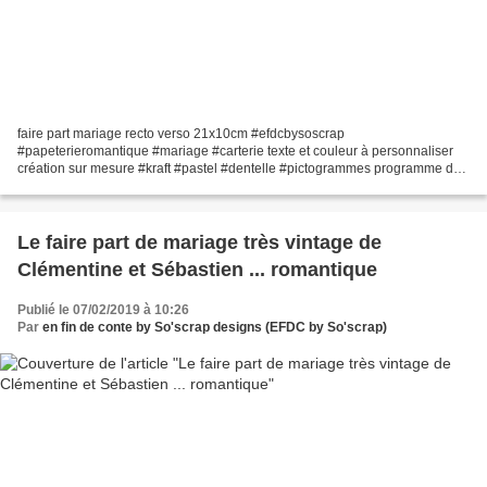
faire part mariage recto verso 21x10cm #efdcbysoscrap
#papeterieromantique #mariage #carterie texte et couleur à personnaliser
création sur mesure #kraft #pastel #dentelle #pictogrammes programme du
jour #rsvp #masonjar option fair part mariage carton...
Le faire part de mariage très vintage de
Clémentine et Sébastien ... romantique
Publié le 07/02/2019 à 10:26
Par
en fin de conte by So'scrap designs (EFDC by So'scrap)