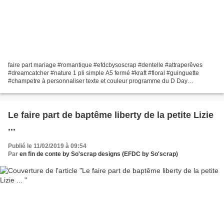
faire part mariage #romantique #efdcbysoscrap #dentelle #attraperêves
#dreamcatcher #nature 1 pli simple A5 fermé #kraft #floral #guinguette
#champetre à personnaliser texte et couleur programme du D Day
#pictogrammes #clipart planning du jour #papeteriemariage...
Le faire part de baptême liberty de la petite Lizie
...
Publié le 11/02/2019 à 09:54
Par
en fin de conte by So'scrap designs (EFDC by So'scrap)