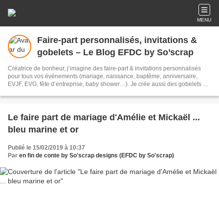
MENU
Faire-part personnalisés, invitations &
gobelets – Le Blog EFDC by So’scrap
Créatrice de bonheur, j’imagine des faire‑part & invitations personnalisés
pour tous vos événements (mariage, naissance, baptême, anniversaire,
EVJF, EVG, fête d’entreprise, baby shower…). Je crée aussi des gobelets et
toute la papeterie assortie (menus, plans de table, marques‑places). Des
créations sur mesure signées EFDC by So’scrap, pensées avec passion
pour raconter votre histoire.
Le faire part de mariage d'Amélie et Mickaël ...
bleu marine et or
Publié le 15/02/2019 à 10:37
Par
en fin de conte by So'scrap designs (EFDC by So'scrap)