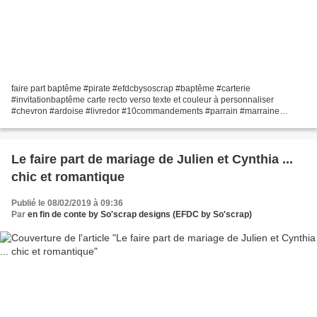
faire part baptême #pirate #efdcbysoscrap #baptême #carterie
#invitationbaptême carte recto verso texte et couleur à personnaliser
#chevron #ardoise #livredor #10commandements #parrain #marraine
#badge #pirate #efdcbysoscrap texte à personnaliser
Le faire part de mariage de Julien et Cynthia ...
chic et romantique
Publié le 08/02/2019 à 09:36
Par
en fin de conte by So'scrap designs (EFDC by So'scrap)