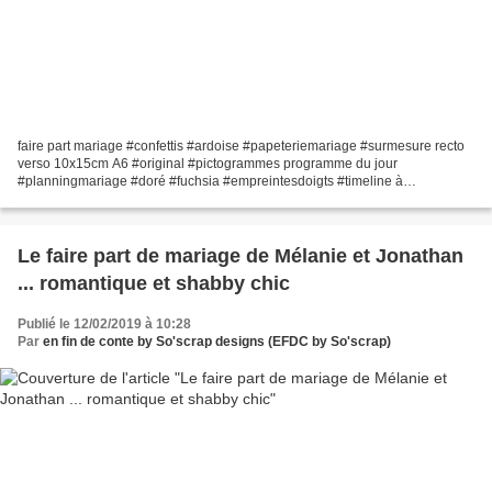
faire part mariage #confettis #ardoise #papeteriemariage #surmesure recto
verso 10x15cm A6 #original #pictogrammes programme du jour
#planningmariage #doré #fuchsia #empreintesdoigts #timeline à
personnaliser texte et couleurs #efdcbysoscrap
Le faire part de mariage de Mélanie et Jonathan
... romantique et shabby chic
Publié le 12/02/2019 à 10:28
Par
en fin de conte by So'scrap designs (EFDC by So'scrap)