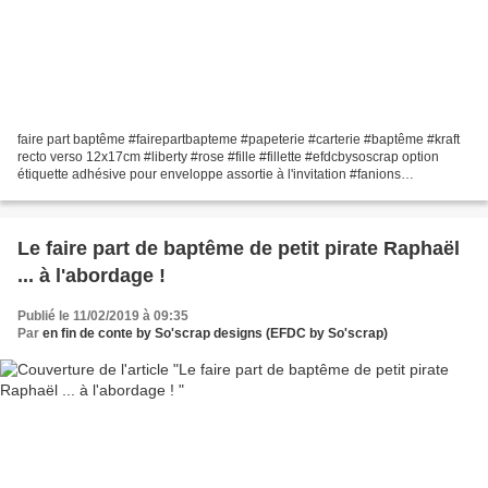
faire part baptême #fairepartbapteme #papeterie #carterie #baptême #kraft
recto verso 12x17cm #liberty #rose #fille #fillette #efdcbysoscrap option
étiquette adhésive pour enveloppe assortie à l'invitation #fanions
#mmoulinavent #ballonbaudruche programme...
Le faire part de baptême de petit pirate Raphaël
... à l'abordage !
Publié le 11/02/2019 à 09:35
Par
en fin de conte by So'scrap designs (EFDC by So'scrap)