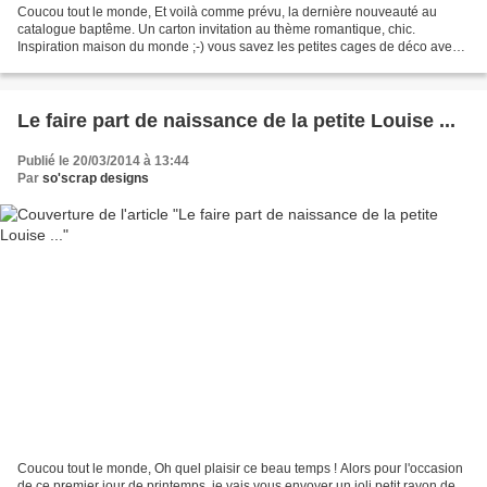
Coucou tout le monde, Et voilà comme prévu, la dernière nouveauté au
catalogue baptême. Un carton invitation au thème romantique, chic.
Inspiration maison du monde ;-) vous savez les petites cages de déco avec
des rubans, clés ... Je suis partie d'un...
Le faire part de naissance de la petite Louise ...
Publié le 20/03/2014 à 13:44
Par
so'scrap designs
Coucou tout le monde, Oh quel plaisir ce beau temps ! Alors pour l'occasion
de ce premier jour de printemps, je vais vous envoyer un joli petit rayon de