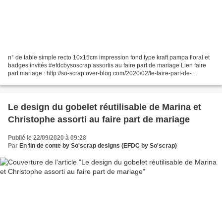
n° de table simple recto 10x15cm impression fond type kraft pampa floral et
badges invités #efdcbysoscrap assortis au faire part de mariage Lien faire
part mariage : http://so-scrap.over-blog.com/2020/02/le-faire-part-de-
mariage-floral-pampa-de-marina-christophe.html...
Le design du gobelet réutilisable de Marina et
Christophe assorti au faire part de mariage
Publié le 22/09/2020 à 09:28
Par
En fin de conte by So'scrap designs (EFDC by So'scrap)