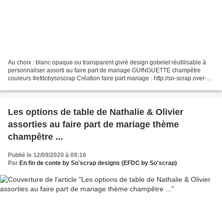
Au choix : blanc opaque ou transparent givré design gobelet réutilisable à
personnaliser assorti au faire part de mariage GUINGUETTE champêtre
couleurs #efdcbysoscrap Création faire part mariage : http://so-scrap.over-
blog.com/2020/03/le-faire-part-de-mariage-de-karine-charles-henry.theme-
champetre-guinguette-6.html...
Les options de table de Nathalie & Olivier
assorties au faire part de mariage thème
champêtre ...
Publié le 12/09/2020 à 09:16
Par
En fin de conte by So'scrap designs (EFDC by So'scrap)