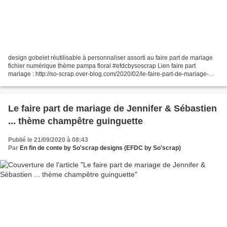
design gobelet réutilisable à personnaliser assorti au faire part de mariage
fichier numérique thème pampa floral #efdcbysoscrap Lien faire part
mariage : http://so-scrap.over-blog.com/2020/02/le-faire-part-de-mariage-
floral-pampa-de-marina-christophe.html...
Le faire part de mariage de Jennifer & Sébastien
... thème champêtre guinguette
Publié le 21/09/2020 à 08:43
Par
En fin de conte by So'scrap designs (EFDC by So'scrap)