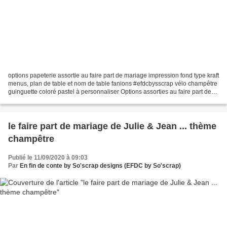
options papeterie assortie au faire part de mariage impression fond type kraft
menus, plan de table et nom de table fanions #efdcbysscrap vélo champêtre
guinguette coloré pastel à personnaliser Options assorties au faire part de
mariage : http://so-scrap.over-blog.com/2019/11/le-faire-part-de-mariage-de-
nathalie-olivier.theme-velo-et-champetre.html...
le faire part de mariage de Julie & Jean ... thème
champêtre
Publié le 11/09/2020 à 09:03
Par
En fin de conte by So'scrap designs (EFDC by So'scrap)