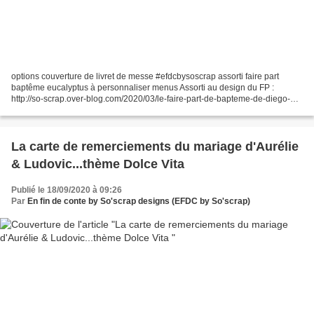
options couverture de livret de messe #efdcbysoscrap assorti faire part
baptême eucalyptus à personnaliser menus Assorti au design du FP :
http://so-scrap.over-blog.com/2020/03/le-faire-part-de-bapteme-de-diego-
livio.theme-champetre-eucalyptus.html Pour...
La carte de remerciements du mariage d'Aurélie
& Ludovic...thème Dolce Vita
Publié le 18/09/2020 à 09:26
Par
En fin de conte by So'scrap designs (EFDC by So'scrap)