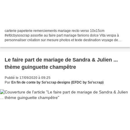
carterie papeterie remerciements mariage recto verso 10x15cm
#efdcbysoscrap assortie au faire part mariage fanions dolce Vita vespa à
personnaliser création sur mesure photos et texte destination voyage de
noces Pour toutes demandes de devis voici le...
Le faire part de mariage de Sandra & Julien ...
thème guinguette champêtre
Publié le 17/09/2020 à 09:25
Par
En fin de conte by So'scrap designs (EFDC by So'scrap)