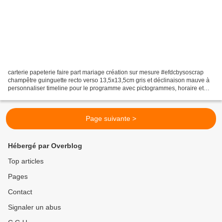
carterie papeterie faire part mariage création sur mesure #efdcbysoscrap
champêtre guinguette recto verso 13,5x13,5cm gris et déclinaison mauve à
personnaliser timeline pour le programme avec pictogrammes, horaire et
adresse du jour version vin d'honneur...
Page suivante >
Hébergé par Overblog
Top articles
Pages
Contact
Signaler un abus