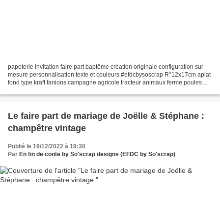
papeterie invitation faire part baptême création originale configuration sur
mesure personnalisation texte et couleurs #efdcbysoscrap R°12x17cm aplat
fond type kraft fanions campagne agricole tracteur animaux ferme poules
lapins chat poussins champêtre DESCRIPTION...
Le faire part de mariage de Joëlle & Stéphane :
champêtre vintage
Publié le 19/12/2022 à 18:30
Par
En fin de conte by So'scrap designs (EFDC by So'scrap)