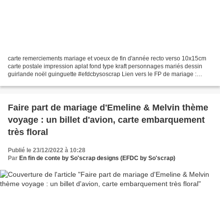
carte remerciements mariage et voeux de fin d'année recto verso 10x15cm
carte postale impression aplat fond type kraft personnages mariés dessin
guirlande noël guinguette #efdcbysoscrap Lien vers le FP de mariage :
https://so-scrap.over-blog.com/2022/09/le-faire-part-de-mariage-de-pauline-
bertrand-vintage-retro.html...
Faire part de mariage d'Emeline & Melvin thème
voyage : un billet d'avion, carte embarquement
très floral
Publié le 23/12/2022 à 10:28
Par
En fin de conte by So'scrap designs (EFDC by So'scrap)