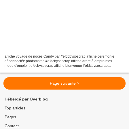
affiche voyage de noces Candy bar #efdcbysoscrap affiche cérémonie
déconnectée photomaton #efdcbysoscrap affiche arbre à empreintes +
mode d'emploi #efdcbysoscrap affiche bienvenue #efdcbysoscrap
DESCRIPTION DU PRODUIT : options papeterie de mariage élégant,...
Page suivante >
Hébergé par Overblog
Top articles
Pages
Contact