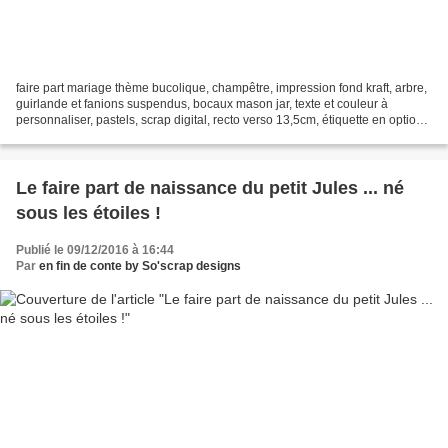
faire part mariage thème bucolique, champêtre, impression fond kraft, arbre,
guirlande et fanions suspendus, bocaux mason jar, texte et couleur à
personnaliser, pastels, scrap digital, recto verso 13,5cm, étiquette en option,
pictogrammes pour la timeline...
Le faire part de naissance du petit Jules ... né
sous les étoiles !
Publié le 09/12/2016 à 16:44
Par
en fin de conte by So'scrap designs