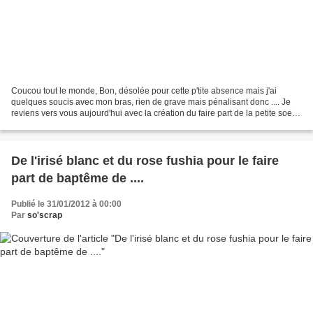
Coucou tout le monde, Bon, désolée pour cette p'tite absence mais j'ai
quelques soucis avec mon bras, rien de grave mais pénalisant donc .... Je
reviens vers vous aujourd'hui avec la création du faire part de la petite soeur
de Clarisse, la jolie VALENTINE...
De l'irisé blanc et du rose fushia pour le faire
part de baptême de ....
Publié le 31/01/2012 à 00:00
Par
so'scrap