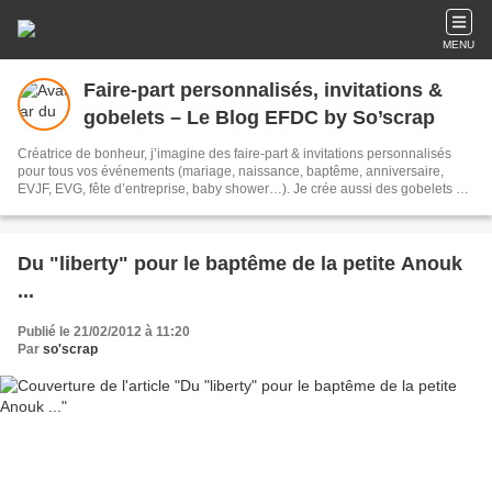
MENU
Faire-part personnalisés, invitations &
gobelets – Le Blog EFDC by So’scrap
Créatrice de bonheur, j’imagine des faire‑part & invitations personnalisés
pour tous vos événements (mariage, naissance, baptême, anniversaire,
EVJF, EVG, fête d’entreprise, baby shower…). Je crée aussi des gobelets et
toute la papeterie assortie (menus, plans de table, marques‑places). Des
créations sur mesure signées EFDC by So’scrap, pensées avec passion
pour raconter votre histoire.
Du "liberty" pour le baptême de la petite Anouk
...
Publié le 21/02/2012 à 11:20
Par
so'scrap