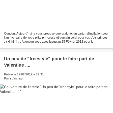
Coucou, Aujourd'hui je vous propose une gratuité, un carton d'invitation pour
l'anniversaire de votre p'tite princesse et demain celui pour vos p'tits princes
;-) Hi hi hi .... Attention vous avez jusqu'au 25 Février 2012 pour le
télécharger ;-) ensuite...
Un peu de "freestyle" pour le faire part de
Valentine ....
Publié le 17/02/2012 à 09:31
Par
so'scrap