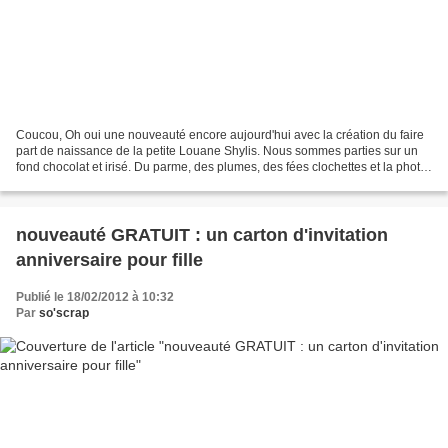
Coucou, Oh oui une nouveauté encore aujourd'hui avec la création du faire
part de naissance de la petite Louane Shylis. Nous sommes parties sur un
fond chocolat et irisé. Du parme, des plumes, des fées clochettes et la photo
du petit Ange sur le recto...
nouveauté GRATUIT : un carton d'invitation
anniversaire pour fille
Publié le 18/02/2012 à 10:32
Par
so'scrap