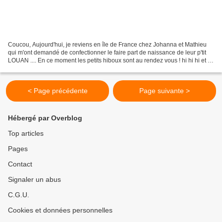
Coucou, Aujourd'hui, je reviens en île de France chez Johanna et Mathieu
qui m'ont demandé de confectionner le faire part de naissance de leur p'tit
LOUAN .... En ce moment les petits hiboux sont au rendez vous ! hi hi hi et ça
rime ;-) Couleur de fond...
< Page précédente
Page suivante >
Hébergé par Overblog
Top articles
Pages
Contact
Signaler un abus
C.G.U.
Cookies et données personnelles