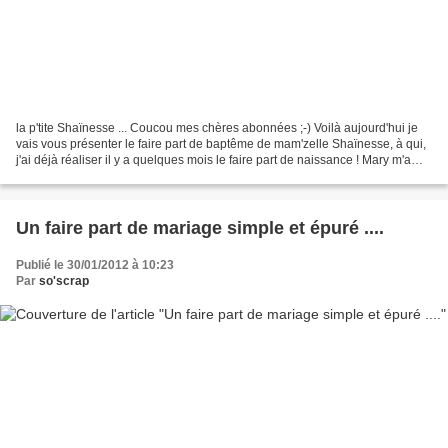
la p'tite Shaïnesse ... Coucou mes chères abonnées ;-) Voilà aujourd'hui je
vais vous présenter le faire part de baptême de mam'zelle Shaïnesse, à qui,
j'ai déjà réaliser il y a quelques mois le faire part de naissance ! Mary m'a
demandé de lui créer...
Un faire part de mariage simple et épuré ....
Publié le 30/01/2012 à 10:23
Par
so'scrap