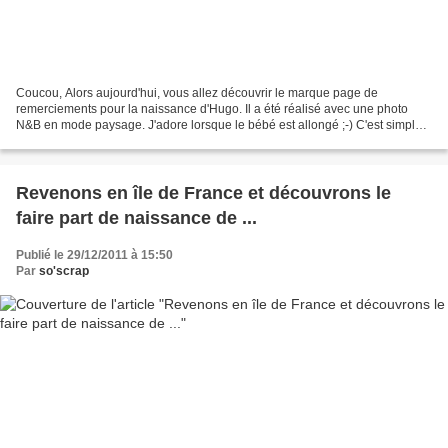
Coucou, Alors aujourd'hui, vous allez découvrir le marque page de
remerciements pour la naissance d'Hugo. Il a été réalisé avec une photo
N&B en mode paysage. J'adore lorsque le bébé est allongé ;-) C'est simple
et épuré, à vous de juger ! Du gris et...
Revenons en île de France et découvrons le
faire part de naissance de ...
Publié le 29/12/2011 à 15:50
Par
so'scrap