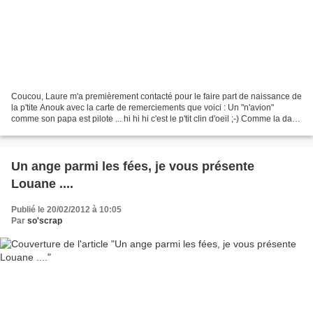
Coucou, Laure m'a premièrement contacté pour le faire part de naissance de
la p'tite Anouk avec la carte de remerciements que voici : Un "n'avion"
comme son papa est pilote ... hi hi hi c'est le p'tit clin d'oeil ;-) Comme la date
du baptême était déjà...
Un ange parmi les fées, je vous présente
Louane ....
Publié le 20/02/2012 à 10:05
Par
so'scrap