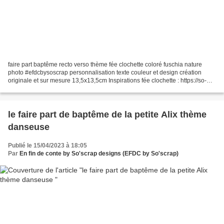
faire part baptême recto verso thème fée clochette coloré fuschia nature
photo #efdcbysoscrap personnalisation texte couleur et design création
originale et sur mesure 13,5x13,5cm Inspirations fée clochette : https://so-
scrap.over-blog.com/search/fée%20clochette/ Pour...
le faire part de baptême de la petite Alix thème
danseuse
Publié le 15/04/2023 à 18:05
Par
En fin de conte by So'scrap designs (EFDC by So'scrap)