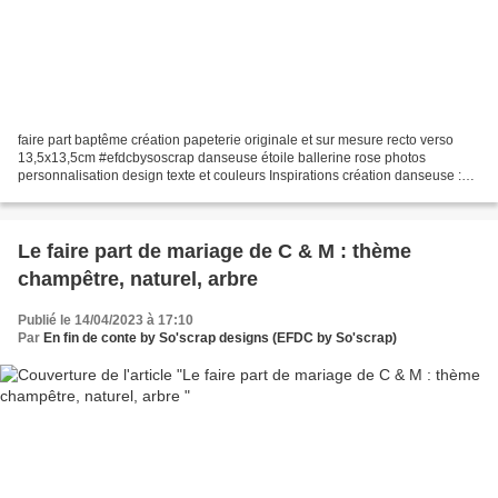
faire part baptême création papeterie originale et sur mesure recto verso
13,5x13,5cm #efdcbysoscrap danseuse étoile ballerine rose photos
personnalisation design texte et couleurs Inspirations création danseuse :
https://so-scrap.over-blog.com/search/danseuse/ Pour...
Le faire part de mariage de C & M : thème
champêtre, naturel, arbre
Publié le 14/04/2023 à 17:10
Par
En fin de conte by So'scrap designs (EFDC by So'scrap)