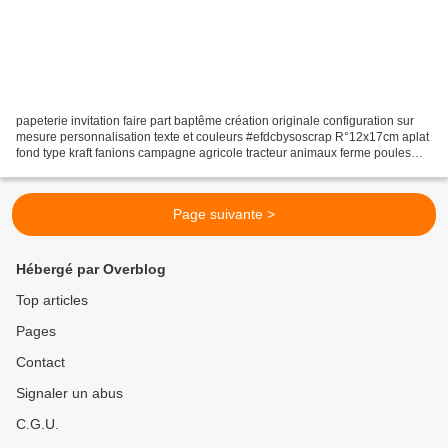
papeterie invitation faire part baptême création originale configuration sur
mesure personnalisation texte et couleurs #efdcbysoscrap R°12x17cm aplat
fond type kraft fanions campagne agricole tracteur animaux ferme poules
lapins chat poussins champêtre Inspiration...
Page suivante >
Hébergé par Overblog
Top articles
Pages
Contact
Signaler un abus
C.G.U.