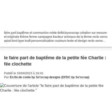
faire part baptême et communion mixte #efdcbysoscrap création sur mesure
et originale thème ferme campagne tracteur animaux de la ferme recto verso
aplat fond type kraft personnalisation couleurs texte et design recto verso
13,5x13,5cm Pour toutes demandes...
le faire part de baptême de la petite fée Charlie :
fée clochette
Publié le 16/04/2023 à 16:41
Par
En fin de conte by So'scrap designs (EFDC by So'scrap)