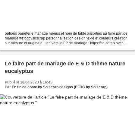
options papeterie mariage menus et nom de table assorties au faire part de
mariage #efdcbysoscrap personnalisation design texte et couleurs création
sur mesure et originale Lien vers le FP de mariage : https://so-scrap.over-
blog.com/2022/12/le-faire-part-d-mariage-d-elodie-rudy-vegetal-
romantique.html...
Le faire part de mariage de E & D thème nature
eucalyptus
Publié le 18/04/2023 à 16:45
Par
En fin de conte by So'scrap designs (EFDC by So'scrap)