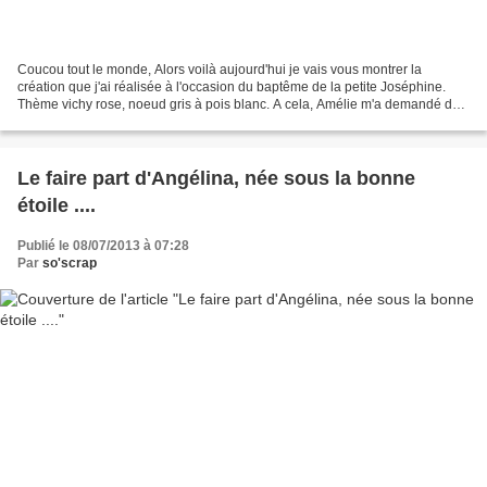
Coucou tout le monde, Alors voilà aujourd'hui je vais vous montrer la
création que j'ai réalisée à l'occasion du baptême de la petite Joséphine.
Thème vichy rose, noeud gris à pois blanc. A cela, Amélie m'a demandé de
lui créer la couverture du livret...
Le faire part d'Angélina, née sous la bonne
étoile ....
Publié le 08/07/2013 à 07:28
Par
so'scrap