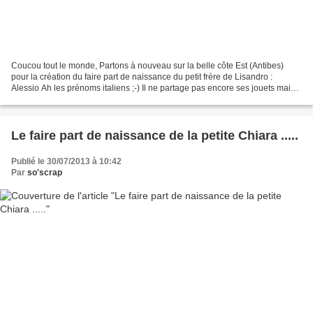
Coucou tout le monde, Partons à nouveau sur la belle côte Est (Antibes)
pour la création du faire part de naissance du petit frère de Lisandro :
Alessio Ah les prénoms italiens ;-) Il ne partage pas encore ses jouets mais il
adore déjà ses bisous ! Petit...
Le faire part de naissance de la petite Chiara .....
Publié le 30/07/2013 à 10:42
Par
so'scrap