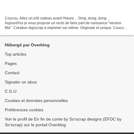
Coucou, Allez un p'tit cadeau avant l'heure ... Ding, dung, dong ...
Aujourd'hui je vous propose un recto de faire part de naissance "version
fille". Création digiscrap à imprimer soi même. Originale et unique. Coucou,
me voilà .... Du rose poudré, du...
Hébergé par Overblog
Top articles
Pages
Contact
Signaler un abus
C.G.U.
Cookies et données personnelles
Préférences cookies
Voir le profil de En fin de conte by So'scrap designs (EFDC by
So'scrap) sur le portail Overblog