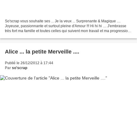
So'scrap vous souhaite ses ... Je la veux ... Surprenante & Magique ....
Joyeuse, passionnante et surtout pleine d'Amour !!! Hi hi hi .... J'embrasse
très fort ma famille et toutes celles qui suivent mon travail et ma progression
;-) XoXo Scrapbiz, S...
Alice ... la petite Merveille ....
Publié le 26/12/2012 à 17:44
Par
so'scrap