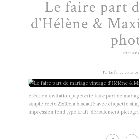
Le faire part 
d'Hélène & Maxi
pho
créations 
Par En fin de conte b
création invitation papeterie faire part de mari
simple recto 21x10cm biseauté avec étiquette simp
impression fond type kraft, déroulement pictogr