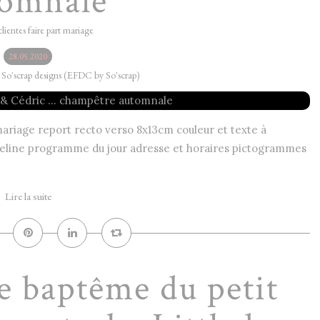
tomnale
clientes faire part mariage
28.05.2020
y So'scrap designs (EFDC by So'scrap)
 mariage report recto verso 8x13cm couleur et texte à
meline programme du jour adresse et horaires pictogrammes
.
Lire la suite
de baptême du petit