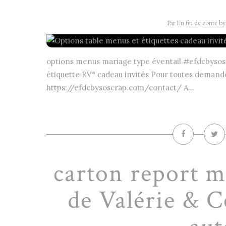
Par En fin de conte b
options menus mariage type éventail #efdcbysosc
étiquette RV° cadeau invités Pour toutes demandes
https://efdcbysoscrap.com/contact/ A...
carton report ma
de Valérie & C