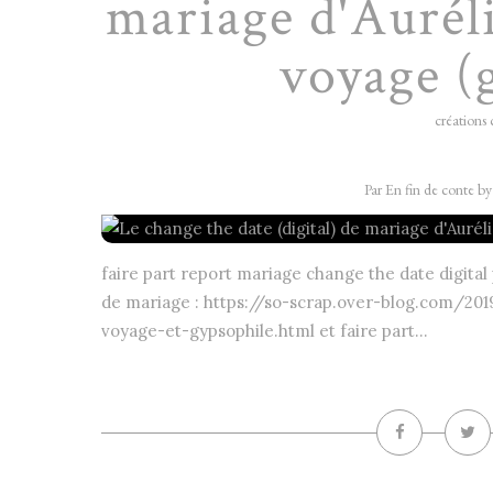
mariage d'Auréli
voyage (g
créations 
Par En fin de conte b
faire part report mariage change the date digital
de mariage : https://so-scrap.over-blog.com/201
voyage-et-gypsophile.html et faire part...