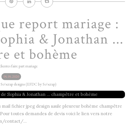
ue report mariage :
Sophia & Jonathan ...
re et bohème
clientes faire part mariage
05.05.2020
y So'scrap designs (EFDC by So'scrap)
u mail fichier jpeg design saule pleureur bohème champêtre
Pour toutes demandes de devis voici le lien vers notre
m/contact/...