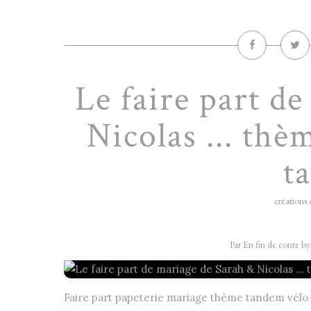
Le faire part d
Nicolas ... thè
t
créations 
Par En fin de conte b
Faire part papeterie mariage thème tandem vélo #