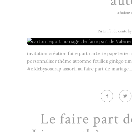
au
créations 
Par En fin de conte b
invitation création faire part carterie papeterie
personnaliser thème automne feuilles ginkgo ti
#efdcbysoscrap assorti au faire part de mariage..
Le faire part 