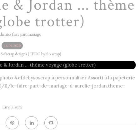
e & Jordan ... thème
lobe trotter)
clientes faire part mariage
16.05.2020
y So'scrap designs (EFDC by So'scrap)
 photo #efdcbysoscrap à personnaliser Assorti à la papeterie
9/11/le-faire-part-de-mariage-d-aurelie-jordan.theme-
Lire la suite