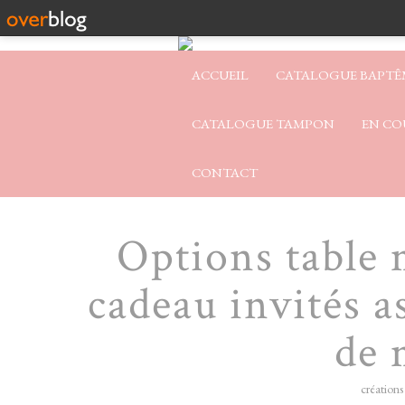
ACCUEIL
CATALOGUE BAPTÊ
CATALOGUE TAMPON
EN CO
CONTACT
Options table 
cadeau invités as
de 
créations