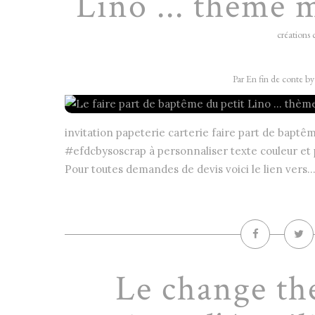
Lino ... thème 
créations 
Par En fin de conte b
invitation papeterie carterie faire part de baptê
#efdcbysoscrap à personnaliser texte couleur et 
Pour toutes demandes de devis voici le lien vers..
Le change the