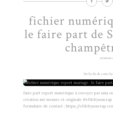
fichier numériq
le faire part de 
champêt
créations 
Par En fin de conte b
faire part report numérique à envoyer par sms o
création sur mesure et originale #efdcbysoscrap 
formulaire de contact : https://efdcbysoscrap.co