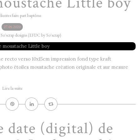
moustache Little boy
clientes faire part baptême
27.05.2020
y So'scrap designs (EFDC by So'scrap)
me recto verso 10x15cm impression fond type kraft
photo étoiles moustache création originale et sur mesure
.
Lire la suite
 date (digital) de