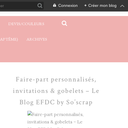
Connexion
+
Créer mon blog
DEVIS/COULEURS
BAPTÊME)
ARCHIVES
Faire-part personnalisés,
invitations & gobelets – Le
Blog EFDC by So’scrap