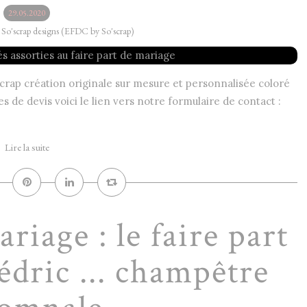
29.05.2020
y So'scrap designs (EFDC by So'scrap)
rap création originale sur mesure et personnalisée coloré
 de devis voici le lien vers notre formulaire de contact :
Lire la suite
riage : le faire part
édric ... champêtre