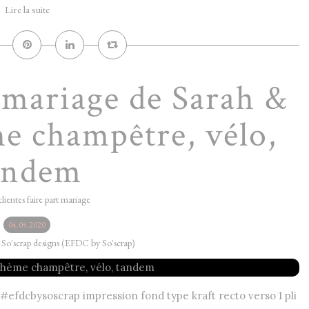
Lire la suite
e mariage de Sarah &
me champêtre, vélo,
andem
clientes faire part mariage
04.05.2020
y So'scrap designs (EFDC by So'scrap)
efdcbysoscrap impression fond type kraft recto verso 1 pli