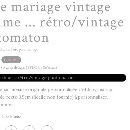
de mariage vintage
me ... rétro/vintage
tomaton
clientes faire part mariage
14.05.2020
y So'scrap designs (EFDC by So'scrap)
age sur mesure originale personnalisée #efdcbysoscrap
le recto 3,5cm (ficelle non fournie) à personnaliser,
ammes...
Lire la suite