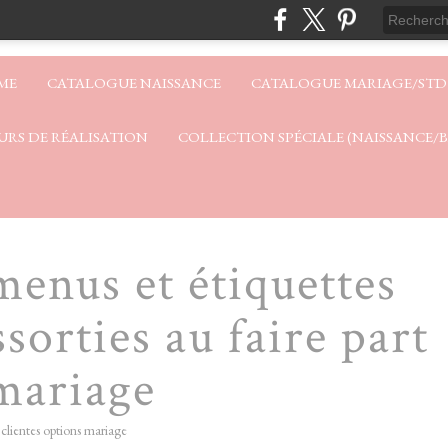
ME
CATALOGUE NAISSANCE
CATALOGUE MARIAGE/STD
URS DE RÉALISATION
COLLECTION SPÉCIALE (NAISSANCE/
menus et étiquettes
sorties au faire part
mariage
 clientes options mariage