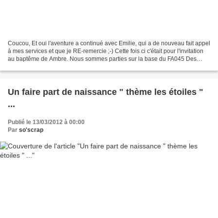
Coucou, Et oui l'aventure a continué avec Emilie, qui a de nouveau fait appel
à mes services et que je RE-remercie ;-) Cette fois ci c'était pour l'invitation
au baptême de Ambre. Nous sommes parties sur la base du FA045 Des
couleurs fraîches et printanières,...
Un faire part de naissance " thème les étoiles "
...
Publié le 13/03/2012 à 00:00
Par
so'scrap