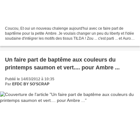
Coucou, Et oui un nouveau chalenge aujourd'hui avec ce faire part de
baprtême pour la petite Ambre. Je voulais changer un peu du liberty et l'idée
soudaine d'intégrer les motifs des tissus TILDA ! Zou ... c'est parti ... et Aurore
a été conquise ;-) Un...
Un faire part de baptême aux couleurs du
printemps saumon et vert.... pour Ambre ...
Publié le 14/03/2012 à 10:35
Par
EFDC BY SO'SCRAP