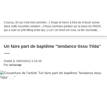
Coucou, Et oui c'est mon premier ;-) Youpi et merci à Elia de m'avoir suivie
dans cette nouvelle création ;-) Nous sommes parties sur la base du FA025,
qui a subi un p'tit lifting entre tps;-) Lol ! Un fond uni rose, la fée clochette,
des nuages pour...
Un faire part de baptême "tendance tissu Tilda"
.....
Publié le 19/03/2012 à 10:39
Par
so'scrap