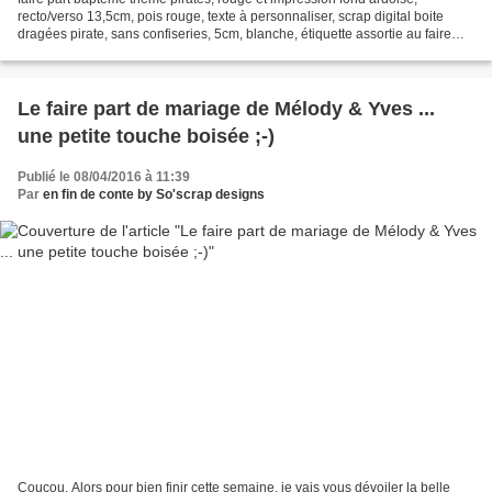
recto/verso 13,5cm, pois rouge, texte à personnaliser, scrap digital boite
dragées pirate, sans confiseries, 5cm, blanche, étiquette assortie au faire
part baptême, sur mesure, à personnaliser options...
Le faire part de mariage de Mélody & Yves ...
une petite touche boisée ;-)
Publié le 08/04/2016 à 11:39
Par
en fin de conte by So'scrap designs
Coucou, Alors pour bien finir cette semaine, je vais vous dévoiler la belle