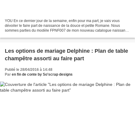
YOU En ce dernier jour de la semaine, enfin pour ma part, je vais vous
dévoiler le faire part de naissance de la douce et petite Romane. Nous
sommes parties du modèle FPNF007 de mon nouveau catalogue naissance
fille Comment ça ! Vous n'êtes pas encore...
Les options de mariage Delphine : Plan de table
champêtre assorti au faire part
Publié le 28/04/2016 à 14:48
Par
en fin de conte by So'scrap designs