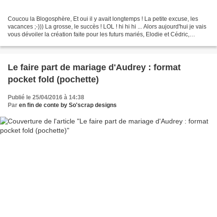
Coucou la Blogosphère, Et oui il y avait longtemps ! La petite excuse, les
vacances ;-))) La grosse, le succès ! LOL ! hi hi hi ... Alors aujourd'hui je vais
vous dévoiler la création faite pour les futurs mariés, Elodie et Cédric,
parents de 2 petits...
Le faire part de mariage d'Audrey : format
pocket fold (pochette)
Publié le 25/04/2016 à 14:38
Par
en fin de conte by So'scrap designs