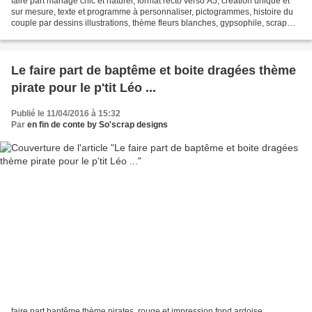
faire part mariage chic et naturel, format recto verso A5, création unique et
sur mesure, texte et programme à personnaliser, pictogrammes, histoire du
couple par dessins illustrations, thème fleurs blanches, gypsophile, scrap
digital, version française...
Le faire part de baptême et boite dragées thème
pirate pour le p'tit Léo ...
Publié le 11/04/2016 à 15:32
Par
en fin de conte by So'scrap designs
faire part baptême thème pirates, rouge et impression fond ardoise,