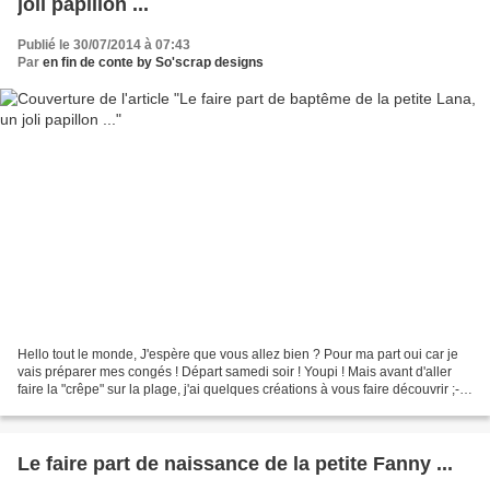
joli papillon ...
Publié le 30/07/2014 à 07:43
Par
en fin de conte by So'scrap designs
Hello tout le monde, J'espère que vous allez bien ? Pour ma part oui car je
vais préparer mes congés ! Départ samedi soir ! Youpi ! Mais avant d'aller
faire la "crêpe" sur la plage, j'ai quelques créations à vous faire découvrir ;-)
Aujourd'hui il s'agit...
Le faire part de naissance de la petite Fanny ...