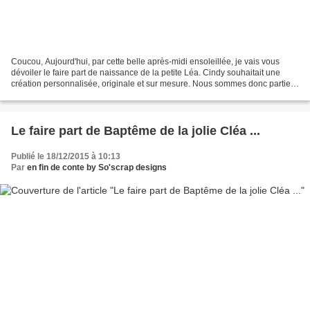
Coucou, Aujourd'hui, par cette belle après-midi ensoleillée, je vais vous
dévoiler le faire part de naissance de la petite Léa. Cindy souhaitait une
création personnalisée, originale et sur mesure. Nous sommes donc parties
du modèle FA047 du catalogue...
Le faire part de Baptême de la jolie Cléa ...
Publié le 18/12/2015 à 10:13
Par
en fin de conte by So'scrap designs