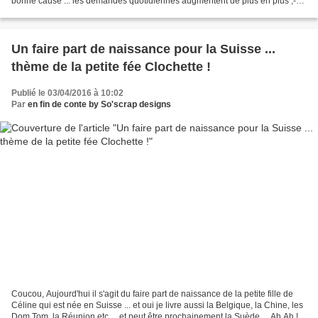
bonne cause ... les demandes quotidiennes augmentent de plus en plus ;-)
YES ! Donc aujourd'hui je vais...
Un faire part de naissance pour la Suisse ...
thème de la petite fée Clochette !
Publié le 03/04/2016 à 10:02
Par
en fin de conte by So'scrap designs
Coucou, Aujourd'hui il s'agit du faire part de naissance de la petite fille de
Céline qui est née en Suisse ... et oui je livre aussi la Belgique, la Chine, les
Dom Tom, la Réunion etc ... et peut être prochainement la Suède ... Ah Ah !