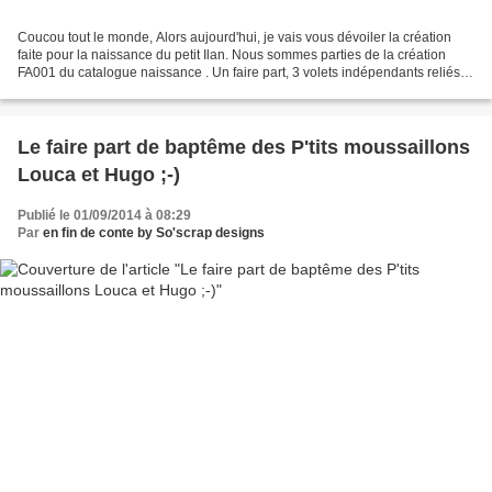
Coucou tout le monde, Alors aujourd'hui, je vais vous dévoiler la création
faite pour la naissance du petit Ilan. Nous sommes parties de la création
FA001 du catalogue naissance . Un faire part, 3 volets indépendants reliés
par une petite attache parisienne...
Le faire part de baptême des P'tits moussaillons
Louca et Hugo ;-)
Publié le 01/09/2014 à 08:29
Par
en fin de conte by So'scrap designs