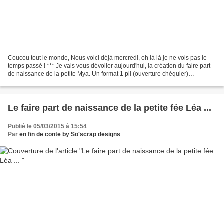
Coucou tout le monde, Nous voici déjà mercredi, oh là là je ne vois pas le
temps passé ! *** Je vais vous dévoiler aujourd'hui, la création du faire part
de naissance de la petite Mya. Un format 1 pli (ouverture chéquier)
10x15cm. couleurs : gris et orangé...
Le faire part de naissance de la petite fée Léa ...
Publié le 05/03/2015 à 15:54
Par
en fin de conte by So'scrap designs