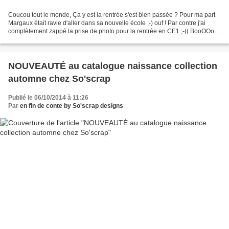
Coucou tout le monde, Ça y est la rentrée s'est bien passée ? Pour ma part
Margaux était ravie d'aller dans sa nouvelle école ;-) ouf ! Par contre j'ai
complètement zappé la prise de photo pour la rentrée en CE1 ;-(( BooOOoO
! Enfin je vais y remédier...
NOUVEAUTÉ au catalogue naissance collection
automne chez So'scrap
Publié le 06/10/2014 à 11:26
Par
en fin de conte by So'scrap designs