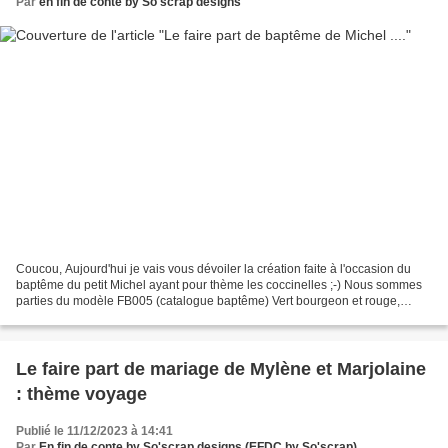
Par
en fin de conte by So'scrap designs
Coucou, Aujourd'hui je vais vous dévoiler la création faite à l'occasion du
baptême du petit Michel ayant pour thème les coccinelles ;-) Nous sommes
parties du modèle FB005 (catalogue baptême) Vert bourgeon et rouge,
quelques pois, des coccinelles, une...
Le faire part de mariage de Mylène et Marjolaine
: thème voyage
Publié le 11/12/2023 à 14:41
Par
En fin de conte by So'scrap designs (EFDC by So'scrap)