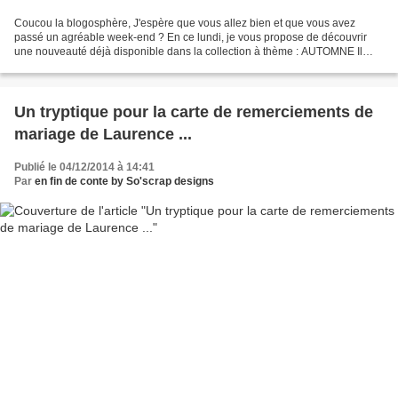
Coucou la blogosphère, J'espère que vous allez bien et que vous avez
passé un agréable week-end ? En ce lundi, je vous propose de découvrir
une nouveauté déjà disponible dans la collection à thème : AUTOMNE Il
s'agit d'un recto/verso en 13,5cm, de couleur...
Un tryptique pour la carte de remerciements de
mariage de Laurence ...
Publié le 04/12/2014 à 14:41
Par
en fin de conte by So'scrap designs