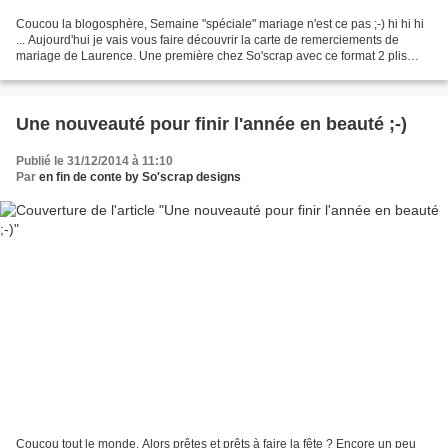
Coucou la blogosphère, Semaine "spéciale" mariage n'est ce pas ;-) hi hi hi
... Aujourd'hui je vais vous faire découvrir la carte de remerciements de
mariage de Laurence. Une première chez So'scrap avec ce format 2 plis
roulés / tryptique recto/verso...
Une nouveauté pour finir l'année en beauté ;-)
Publié le 31/12/2014 à 11:10
Par
en fin de conte by So'scrap designs
Coucou tout le monde, Alors prêtes et prêts à faire la fête ? Encore un peu