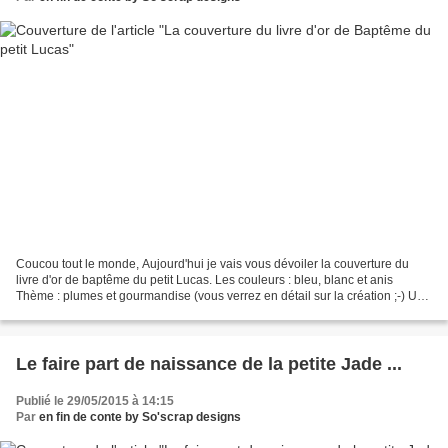
Coucou tout le monde, Aujourd'hui je vais vous dévoiler la couverture du
livre d'or de baptême du petit Lucas. Les couleurs : bleu, blanc et anis
Thème : plumes et gourmandise (vous verrez en détail sur la création ;-) Un
format A5 soit A4 - 1 pli Reste...
Le faire part de naissance de la petite Jade ...
Publié le 29/05/2015 à 14:15
Par
en fin de conte by So'scrap designs