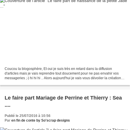
Coucou la blogosphère, Et oui je suis très en retard dans la diffusion
d'articles mais je vais reprendre tout doucement pour ne pas envahir vos
messageries ;-) hi hi hi .. Alors aujourd'hui je vais vous dévoiler la création
faite à l'occasion de la naissance...
Le faire part Mariage de Perrine et Thierry : Sea
....
Publié le 25/07/2016 à 10:56
Par
en fin de conte by So'scrap designs