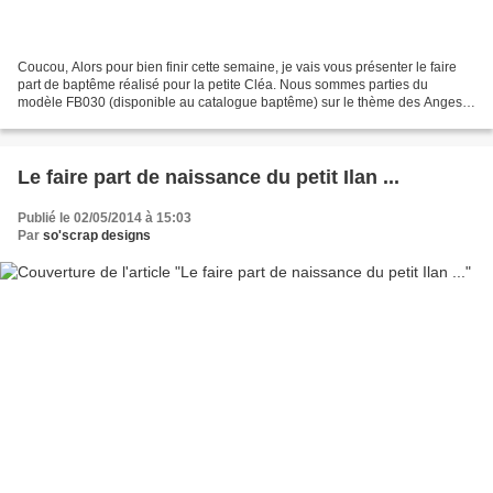
Coucou, Alors pour bien finir cette semaine, je vais vous présenter le faire
part de baptême réalisé pour la petite Cléa. Nous sommes parties du
modèle FB030 (disponible au catalogue baptême) sur le thème des Anges,
ailes d'ange, plumes et bulles. Nous...
Le faire part de naissance du petit Ilan ...
Publié le 02/05/2014 à 15:03
Par
so'scrap designs