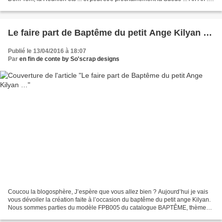
Donc je vais vous...
Le faire part de Baptême du petit Ange Kilyan …
Publié le 13/04/2016 à 18:07
Par
en fin de conte by So'scrap designs
Coucou la blogosphère, J’espère que vous allez bien ? Aujourd’hui je vais
vous dévoiler la création faite à l’occasion du baptême du petit ange Kilyan.
Nous sommes parties du modèle FPB005 du catalogue BAPTÊME, thème
Anges. Nous avons modifié les couleurs...