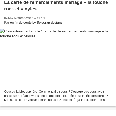
La carte de remerciements mariage – la touche
rock et vinyles
Publié le 20/06/2016 à 11:14
Par
en fin de conte by So'scrap designs
Coucou la blogosphère, Comment allez vous ? J'espère que vous avez
passé un agréable week end et une belle journée pour la fête des pères ?
Moi aussi, cool avec un dimanche assez ensoleillé, ça fait du bien ... mais
cela ne dure pas longtemps ;-( pfffff...