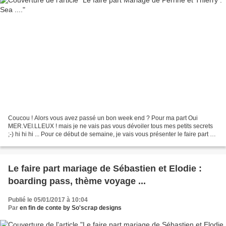
Coucou ! Alors vous avez passé un bon week end ? Pour ma part Oui
MER.VEI.LLEUX ! mais je ne vais pas vous dévoiler tous mes petits secrets
;-) hi hi hi ... Pour ce début de semaine, je vais vous présenter le faire part de
mariage de Perrine et Thierry....
Le faire part mariage de Sébastien et Elodie :
boarding pass, thème voyage ...
Publié le 05/01/2017 à 10:04
Par
en fin de conte by So'scrap designs