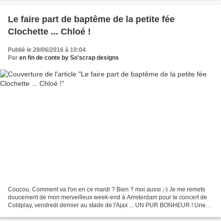
Le faire part de baptême de la petite fée
Clochette ... Chloé !
Publié le 28/06/2016 à 10:04
Par
en fin de conte by So'scrap designs
Coucou, Comment va t'on en ce mardi ? Bien ? moi aussi ;-) Je me remets
doucement de mon merveilleux week-end à Amsterdam pour le concert de
Coldplay, vendredi dernier au stade de l'Ajax ... UN PUR BONHEUR ! Une
ambiance de folie, un show de dingue ......