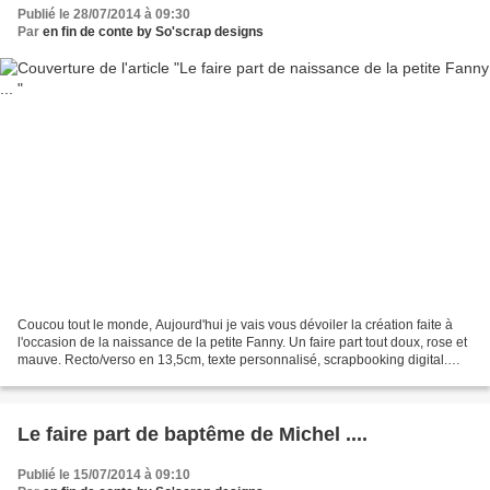
Publié le 28/07/2014 à 09:30
Par
en fin de conte by So'scrap designs
Coucou tout le monde, Aujourd'hui je vais vous dévoiler la création faite à
l'occasion de la naissance de la petite Fanny. Un faire part tout doux, rose et
mauve. Recto/verso en 13,5cm, texte personnalisé, scrapbooking digital.
Bon c'est vrai que je ne...
Le faire part de baptême de Michel ....
Publié le 15/07/2014 à 09:10