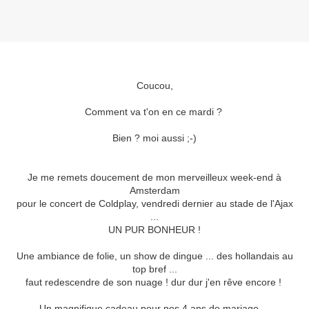
Coucou,
Comment va t'on en ce mardi ?
Bien ? moi aussi ;-)
Je me remets doucement de mon merveilleux week-end à
Amsterdam
pour le concert de Coldplay, vendredi dernier au stade de l'Ajax
...
UN PUR BONHEUR !
Une ambiance de folie, un show de dingue ... des hollandais au
top bref ...
faut redescendre de son nuage ! dur dur j'en rêve encore !
Un magnifique cadeau pour nos 4 ans de mariage ...