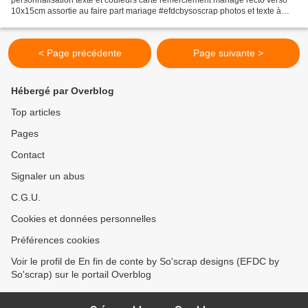
10x15cm assortie au faire part mariage #efdcbysoscrap photos et texte à
personnaliser impression aplat fond type kraft...
< Page précédente
Page suivante >
Hébergé par Overblog
Top articles
Pages
Contact
Signaler un abus
C.G.U.
Cookies et données personnelles
Préférences cookies
Voir le profil de En fin de conte by So'scrap designs (EFDC by
So'scrap) sur le portail Overblog