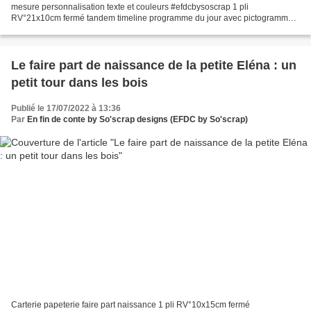
mesure personnalisation texte et couleurs #efdcbysoscrap 1 pli
RV°21x10cm fermé tandem timeline programme du jour avec pictogramme
(horaires et adresses) impression aplat fond...
Le faire part de naissance de la petite Eléna : un
petit tour dans les bois
Publié le 17/07/2022 à 13:36
Par
En fin de conte by So'scrap designs (EFDC by So'scrap)
Carterie papeterie faire part naissance 1 pli RV°10x15cm fermé