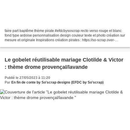
faire part baptême thème pirate #efdcbysoscrap recto verso rouge et blanc
fond type ardoise personnalisation design couleur texte et photo création sur
mesure et originale Inspirations création pirates : https://so-scrap.over-
blog.com/search/pirates/...
Le gobelet réutilisable mariage Clotilde & Victor
: thème drome provençal/lavande
Publié le 27/05/2023 à 11:20
Par
En fin de conte by So'scrap designs (EFDC by So'scrap)