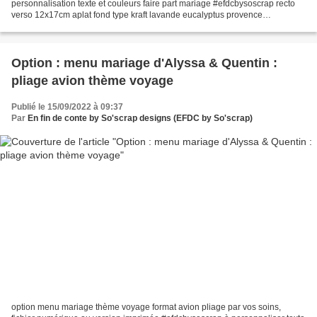
personnalisation texte et couleurs faire part mariage #efdcbysoscrap recto
verso 12x17cm aplat fond type kraft lavande eucalyptus provence
programme du jour avec pictogrammes horaires et adresses...
Option : menu mariage d'Alyssa & Quentin :
pliage avion thème voyage
Publié le 15/09/2022 à 09:37
Par
En fin de conte by So'scrap designs (EFDC by So'scrap)
option menu mariage thème voyage format avion pliage par vos soins,