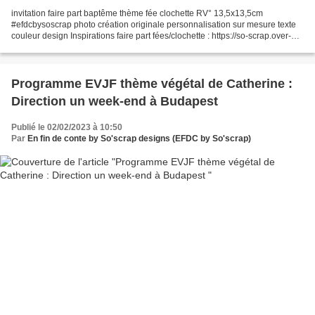
invitation faire part baptême thème fée clochette RV° 13,5x13,5cm
#efdcbysoscrap photo création originale personnalisation sur mesure texte
couleur design Inspirations faire part fées/clochette : https://so-scrap.over-
blog.com/search/fées/ *** Pour toutes...
Programme EVJF thème végétal de Catherine :
Direction un week-end à Budapest
Publié le 02/02/2023 à 10:50
Par
En fin de conte by So'scrap designs (EFDC by So'scrap)