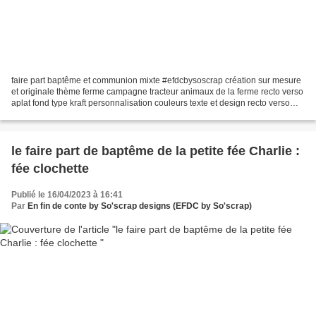
faire part baptême et communion mixte #efdcbysoscrap création sur mesure
et originale thème ferme campagne tracteur animaux de la ferme recto verso
aplat fond type kraft personnalisation couleurs texte et design recto verso
13,5x13,5cm Pour toutes demandes...
le faire part de baptême de la petite fée Charlie :
fée clochette
Publié le 16/04/2023 à 16:41
Par
En fin de conte by So'scrap designs (EFDC by So'scrap)