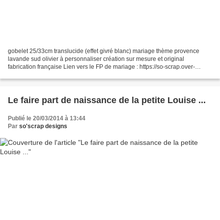
gobelet 25/33cm translucide (effet givré blanc) mariage thème provence
lavande sud olivier à personnaliser création sur mesure et original
fabrication française Lien vers le FP de mariage : https://so-scrap.over-
blog.com/2023/01/faire-part-mariage-clotilde-victor-provence-lavande.html...
Le faire part de naissance de la petite Louise ...
Publié le 20/03/2014 à 13:44
Par
so'scrap designs