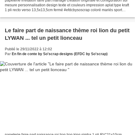
papeterie invitation faire part mariage création originale et configuration sur
mesure personnalisation design texte et couleurs impression aplat type kraft
1 pli recto verso 13,5x13,5cm fermé #efdcbysoscrap coloré mariés sport
course a pied programme...
Le faire part de naissance thème roi lion du petit
LYWAN ... tel un petit lionceau
Publié le 29/11/2022 à 12:02
Par
En fin de conte by So'scrap designs (EFDC by So'scrap)
papeterie faire part naissance roi lion lion king simba 1 pli RV°21x10cm