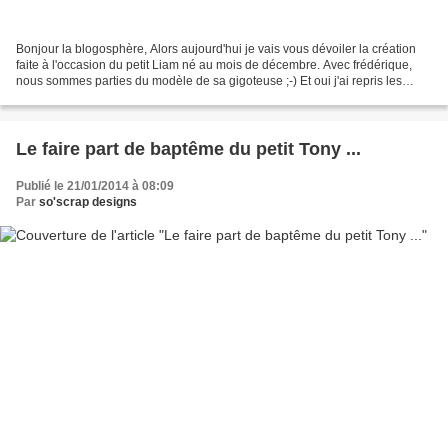
Bonjour la blogosphère, Alors aujourd'hui je vais vous dévoiler la création
faite à l'occasion du petit Liam né au mois de décembre. Avec frédérique,
nous sommes parties du modèle de sa gigoteuse ;-) Et oui j'ai repris les
couleurs, le style et surtout...
Le faire part de baptême du petit Tony ...
Publié le 21/01/2014 à 08:09
Par
so'scrap designs