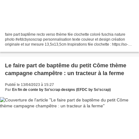
faire part baptême recto verso thème fée clochette coloré fuschia nature
photo #efdcbysoscrap personnalisation texte couleur et design création
originale et sur mesure 13,5x13,5cm Inspirations fée clochette : https://so-
scrap.over-blog.com/search/fée%20clochette/ Pour...
Le faire part de baptême du petit Côme thème
campagne champêtre : un tracteur à la ferme
Publié le 13/04/2023 à 15:27
Par
En fin de conte by So'scrap designs (EFDC by So'scrap)