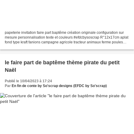
papeterie invitation faire part baptême création originale configuration sur
mesure personnalisation texte et couleurs #efdcbysoscrap R°12x17cm aplat
fond type kraft fanions campagne agricole tracteur animaux ferme poules
lapins chat poussins champêtre Inspiration...
le faire part de baptême thème pirate du petit
Naël
Publié le 10/04/2023 à 17:24
Par
En fin de conte by So'scrap designs (EFDC by So'scrap)