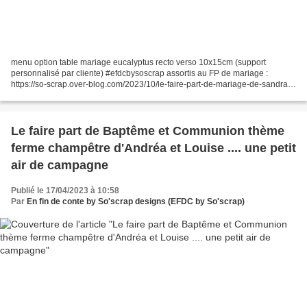
menu option table mariage eucalyptus recto verso 10x15cm (support
personnalisé par cliente) #efdcbysoscrap assortis au FP de mariage :
https://so-scrap.over-blog.com/2023/10/le-faire-part-de-mariage-de-sandra-
et-stephane-theme-2cv-citroen-ambiance-guinguette-retro-vintage-voiture-
ancienne.html Pour...
Le faire part de Baptême et Communion thème
ferme champêtre d'Andréa et Louise .... une petit
air de campagne
Publié le 17/04/2023 à 10:58
Par
En fin de conte by So'scrap designs (EFDC by So'scrap)