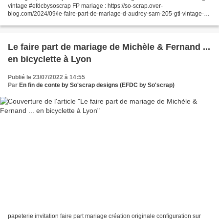
vintage #efdcbysoscrap FP mariage : https://so-scrap.over-
blog.com/2024/09/le-faire-part-de-mariage-d-audrey-sam-205-gti-vintage-
nostalgie.html Pour toutes demandes de devis voici...
Le faire part de mariage de Michèle & Fernand ...
en bicyclette à Lyon
Publié le 23/07/2022 à 14:55
Par
En fin de conte by So'scrap designs (EFDC by So'scrap)
papeterie invitation faire part mariage création originale configuration sur