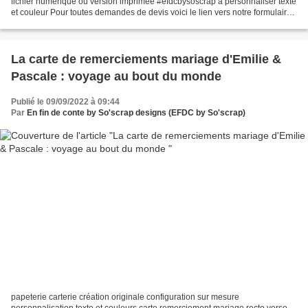
fichier numérique ou version imprimée #efdcbysoscrap à personnaliser texte
et couleur Pour toutes demandes de devis voici le lien vers notre formulaire
de contact : https://efdcbysoscrap.com/contact/...
La carte de remerciements mariage d'Emilie &
Pascale : voyage au bout du monde
Publié le 09/09/2022 à 09:44
Par
En fin de conte by So'scrap designs (EFDC by So'scrap)
papeterie carterie création originale configuration sur mesure
personnalisation texte et couleurs carte remerciement mariage recto verso