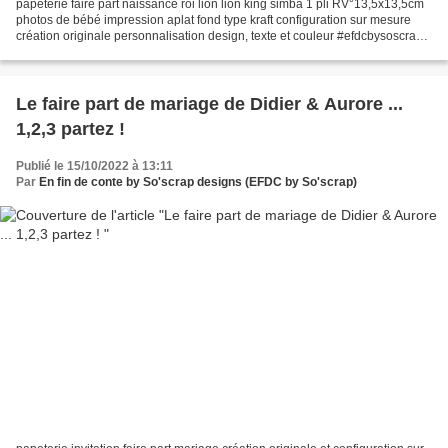
papeterie faire part naissance roi lion lion king simba 1 pli RV°13,5x13,5cm
photos de bébé impression aplat fond type kraft configuration sur mesure
création originale personnalisation design, texte et couleur #efdcbysoscrap
Pour toutes demandes de devis...
Le faire part de mariage de Didier & Aurore ...
1,2,3 partez !
Publié le 15/10/2022 à 13:11
Par
En fin de conte by So'scrap designs (EFDC by So'scrap)