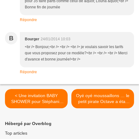
pour 35 faire parts comme celui de &quot; Louna &quot;<br />
Bonne fin de journée
Répondre
B
Bourger
24/01/2014 10:03
<br /> Bonjour,<br /> <br /> <br /> je voulais savoir les tarifs
que vous proposez pour ce modèle?<br /> <br /> <br /> Merci
d'avance et bonne journée!<br />
Répondre
< Une invitation BABY
Oyé oyé moussaillons … le
SHOWER pour Stéphanie
petit pirate Octave a était
….
baptisé … >
Hébergé par Overblog
Top articles