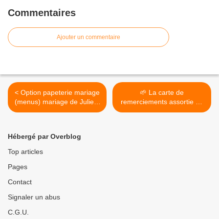
Commentaires
Ajouter un commentaire
< Option papeterie mariage
🌱 La carte de
(menus) mariage de Julie &
remerciements assortie au
Eric : guinguette
faire-part/invitation mariage
d'Emilie & Anthony 🌱 >
Hébergé par Overblog
Top articles
Pages
Contact
Signaler un abus
C.G.U.