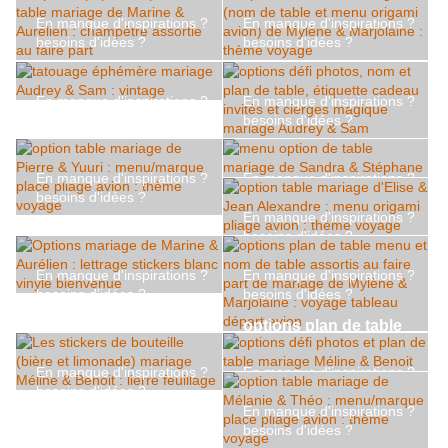
et certificat d'union
Yannick : menu adhésif
En manque d'inspirations ?
En manque d'inspirations ?
pour bouteille, plan de
besoins d'idées ?
besoins d'idées ?
table, nom de table
Options papeterie plan
Options de table
panneau direction ...
de table mariage de
mariage (nom de table
En manque d'inspirations ?
En manque d'inspirations ?
Marine & Aurélien :
et menu origami avion)
besoins d'idées ?
besoins d'idées ?
champêtre assortie au
de Mylène & Marjolaine :
tatouage éphémère
options défi photos,
faire part
thème voyage
mariage Audrey & Sam :
nom et plan de table,
En manque d'inspirations ?
En manque d'inspirations ?
vintage
étiquette cadeau invités
besoins d'idées ?
besoins d'idées ?
et cierges magique
En manque d'inspirations ?
option table mariage de
menu option de table
besoins d'idées ?
mariage Audrey & Sam
Pierre & Yuuri :
mariage de Sandra &
option table mariage
menu/marque place
Stéphane
En manque d'inspirations ?
En manque d'inspirations ?
d'Elise & Jean
pliage avion : thème
besoins d'idées ?
besoins d'idées ?
Alexandre : menu
voyage
Options mariage de
options plan de table
origami pliage avion :
Marine & Aurélien :
menu et nom de table
thème voyage
lettrage stickers blanc
assortis au faire part de
En manque d'inspirations ?
En manque d'inspirations ?
vinyle bienvenue
mariage de Mylène &
besoins d'idées ?
besoins d'idées ?
En manque d'inspirations ?
Marjolaine : voyage
Les stickers de bouteille
options défi photos et
besoins d'idées ?
tableau départ avion
(bière et limonade)
plan de table mariage