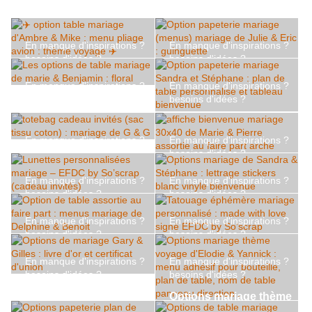
En manque d'inspirations ?
En manque d'inspirations ?
besoins d'idées ?
besoins d'idées ?
✈️ option table mariage
Option papeterie
En manque d'inspirations ?
En manque d'inspirations ?
d'Ambre & Mike : menu
mariage (menus)
besoins d'idées ?
besoins d'idées ?
pliage avion : thème
mariage de Julie & Eric :
Les options de table
Option papeterie
voyage ✈️
guinguette
mariage de marie &
mariage Sandra et
En manque d'inspirations ?
En manque d'inspirations ?
Benjamin : floral
Stéphane : plan de table
besoins d'idées ?
besoins d'idées ?
personnalisé et tableau
totebag cadeau invités
affiche bienvenue
En manque d'inspirations ?
En manque d'inspirations ?
bienvenue
(sac tissu coton) :
mariage 30x40 de Marie
besoins d'idées ?
besoins d'idées ?
mariage de G & G
& Pierre assortie au
Lunettes
Options mariage de
faire part arche
En manque d'inspirations ?
En manque d'inspirations ?
personnalisées mariage
Sandra & Stéphane :
besoins d'idées ?
besoins d'idées ?
– EFDC by So’scrap
lettrage stickers blanc
Option de table assortie
Tatouage éphémère
(cadeau invités)
vinyle bienvenue
En manque d'inspirations ?
En manque d'inspirations ?
au faire part : menus
mariage personnalisé :
besoins d'idées ?
besoins d'idées ?
mariage de Delphine &
made with love signé
Options de mariage
Options mariage thème
Benoit
EFDC by So’scrap
Gary & Gilles : livre d'or
voyage d'Elodie &