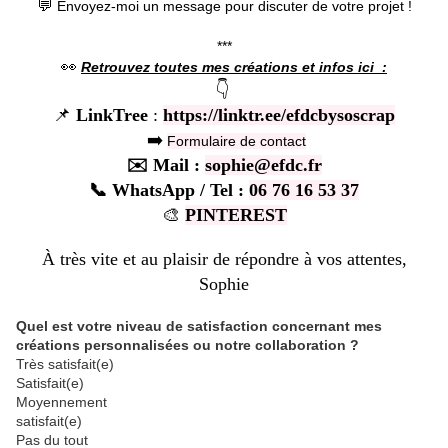
💬
Envoyez-moi un message pour discuter de votre projet !
***
👀
Retrouvez toutes mes créations et infos ici :
👇
📌
LinkTree
:
https://linktr.ee/efdcbysoscrap
➡️
Formulaire de contact
✉️
Mail
:
sophie@efdc.fr
📞
WhatsApp / Tel
:
06 76 16 53 37
🎨
PINTEREST
À très vite et au plaisir de répondre à vos attentes,
Sophie
Quel est votre niveau de satisfaction concernant mes
créations personnalisées ou notre collaboration ?
Très satisfait(e)
Satisfait(e)
Moyennement
satisfait(e)
Pas du tout