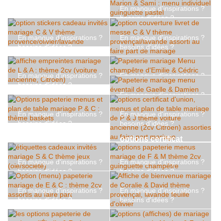
options mariage Coralie
Option papeterie
chapeau
En manque d'inspirations ?
& David : stickers
mariage plan de table et
besoins d'idées ?
bouteille nom de table
affiche thème voyage de
option table mariage de
thème provence
L & K
En manque d'inspirations ?
En manque d'inspirations ?
Marion & Sami : menu
besoins d'idées ?
besoins d'idées ?
lavande olivier
individuel guinguette
option stickers cadeau
option couverture livret
pastel
invités mariage C & V
de messe C & V thème
En manque d'inspirations ?
En manque d'inspirations ?
thème
provençal/lavande
besoins d'idées ?
besoins d'idées ?
provence/olivier/lavand
assorti au faire part de
En manque d'inspirations ?
affiche empreintes
Papeterie mariage Menu
besoins d'idées ?
e
mariage
mariage de L & A :
champêtre d'Emilie &
En manque d'inspirations ?
En manque d'inspirations ?
Papeterie mariage menu
thème 2cv (voiture
Cédric
besoins d'idées ?
besoins d'idées ?
éventail de Gaelle &
ancienne, Citroen)
Options papeterie
options certificat
Damien
menus et plan de table
d'union, menus et plan
mariage P & C : thème
de table mariage de P &
En manque d'inspirations ?
En manque d'inspirations ?
baskets
J thème voiture
besoins d'idées ?
besoins d'idées ?
ancienne (2cv Citroen)
étiquettes cadeaux
options papeterie
En manque d'inspirations ?
En manque d'inspirations ?
assorties au faire part
invités mariage S & C
menus mariage de F &
besoins d'idées ?
besoins d'idées ?
mariage
thème jeux (oie/société)
M thème 2cv guinguette
Option (menu) papeterie
Affiche de bienvenue
champêtre