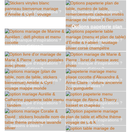
option table mariage de
mariage Méline & Benoit
Méline & Benoit
Mélanie & Théo :
: lierre feuillage
En manque d'inspirations ?
En manque d'inspirations ?
menu/marque place
besoins d'idées ?
besoins d'idées ?
pliage avion : thème
Stickers vinyles blanc
Options papeterie plan
voyage
panneau bienvenue
de table, numéro de
mariage d'Amélie &
table, remerciements
En manque d'inspirations ?
En manque d'inspirations ?
Cyril : voyage
cadeaux invités mariage
besoins d'idées ?
besoins d'idées ?
de Marion & Benjamin :
Options mariage de
options papeterie table
naturel
Marine & Aurélien : défi
mariage (menu et plan
En manque d'inspirations ?
En manque d'inspirations ?
photos et menu cocotte
de table) d'Emilie &
besoins d'idées ?
besoins d'idées ?
Fabien : feuillage olivier
Option livre d'or
Option mariage de Marie
En manque d'inspirations ?
En manque d'inspirations ?
corse champêtre
mariage de Marie &
& Pierre : livret de
besoins d'idées ?
besoins d'idées ?
Pierre : cartes postales
messe avec photo
options mariage (plan
papeterie mariage menu
avec photo
de table, nom de table,
pliage cocotte
En manque d'inspirations ?
En manque d'inspirations ?
stickers bienvenue)
d'Alexandre & Anne-
besoins d'idées ?
besoins d'idées ?
Amélie & Cyril : voyage
Claire : voiture ancienne
option mariage Aurélie
option papeterie menu
En manque d'inspirations ?
En manque d'inspirations ?
mappe monde
2cv guinguette
& Catherine papeterie
mariage de Alena &
besoins d'idées ?
besoins d'idées ?
table menu : tandem
Thierry : basket et