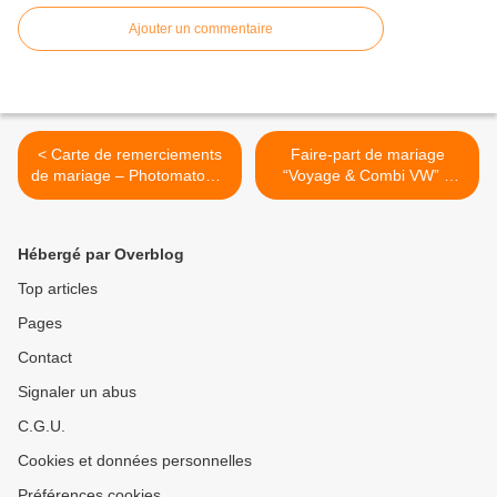
Ajouter un commentaire
< Carte de remerciements
Faire-part de mariage
de mariage – Photomaton &
“Voyage & Combi VW” –
marque-page | EFDC by
design personnalisé EFDC
So’scrap
by So’scrap >
Hébergé par Overblog
Top articles
Pages
Contact
Signaler un abus
C.G.U.
Cookies et données personnelles
Préférences cookies