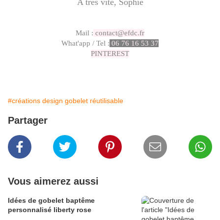
A très vite,
Sophie
Mail :
contact@efdc.fr
What'app / Tel :
06 76 16 53 37
PINTEREST
#créations design gobelet réutilisable
Partager
Vous aimerez aussi
Idées de gobelet baptême
personnalisé liberty rose