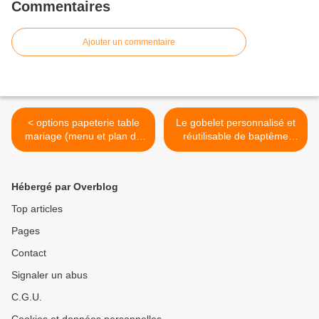
Commentaires
Ajouter un commentaire
< options papeterie table
Le gobelet personnalisé et
mariage (menu et plan de
réutilisable de baptême
table) d'Emilie & Fabien :
Gabin : tracteur animaux de
feuillage olivier corse
la ferme campagne >
champêtre
Hébergé par Overblog
Top articles
Pages
Contact
Signaler un abus
C.G.U.