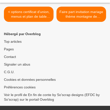
< options certificat d'union,
Faire part invitation mariage
menus et plan de table
thème montagne de
mariage de P & J thème
Floriane & Sylvain : en
voiture ancienne (2cv
route pour les Alpes >
Citroen) assorties au faire
Hébergé par Overblog
part mariage
Top articles
Pages
Contact
Signaler un abus
C.G.U.
Cookies et données personnelles
Préférences cookies
Voir le profil de En fin de conte by So'scrap designs (EFDC by
So'scrap) sur le portail Overblog