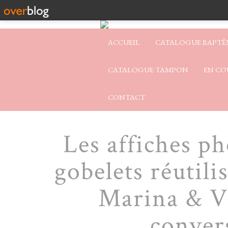
ACCUEIL
CATALOGUE BAPTÊ
CATALOGUE TAMPON
EN CO
CONTACT
Les affiches p
gobelets réutili
Marina & Vi
convers