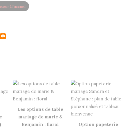
etour à l'accueil
Les options de table
e
mariage de marie &
)
Benjamin : floral
Option papeterie