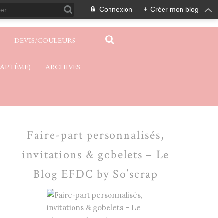
Connexion
+
Créer mon blog
DEVIS/COULEURS
BAPTÊME)
ARCHIVES
Faire-part personnalisés,
invitations & gobelets – Le
Blog EFDC by So’scrap