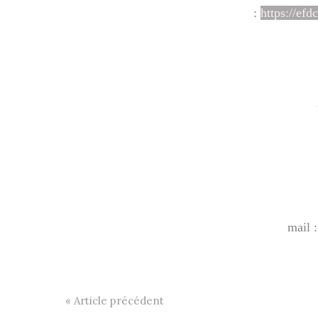
:
https://efd
mail 
« Article précédent