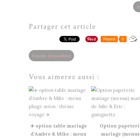
R
Partager cet article
Repost
0
S'inscrire à la newsletter
Vous aimerez aussi :
✈️ option table mariage
Option papeteri
d'Ambre & Mike : menu
mariage (menus