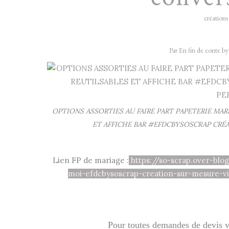
créations
Par En fin de conte b
OPTIONS ASSORTIES AU FAIRE PART PAPETERIE MA
ET AFFICHE BAR #EFDCBYSOSCRAP CRÉA
Lien FP de mariage :
https://so-scrap.over-bl
moi-efdcbysoscrap-creation-sur-mesure-vi
Pour toutes demandes de devis vo