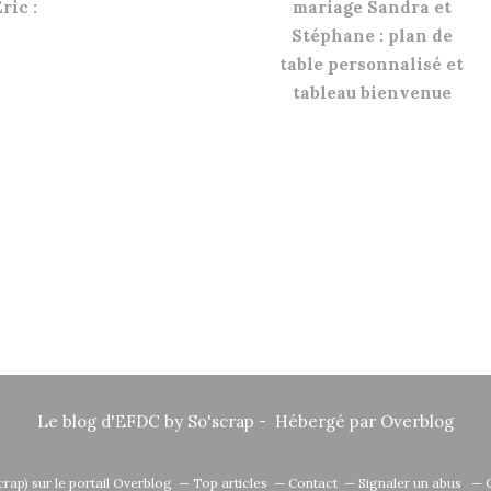
ric :
mariage Sandra et
Stéphane : plan de
table personnalisé et
tableau bienvenue
Le blog d'EFDC by So'scrap - Hébergé par
Overblog
crap)
sur le portail Overblog
Top articles
Contact
Signaler un abus