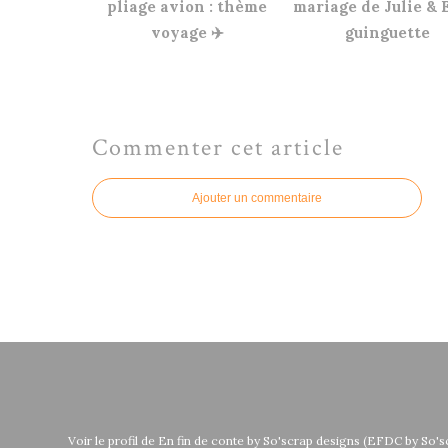
pliage avion : thème
mariage de Julie & E
voyage ✈️
guinguette
Commenter cet article
Ajouter un commentaire
Voir le profil de
En fin de conte by So'scrap designs (EFDC by So's