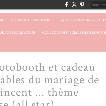
ME
CATALOGUE NAISSANCE
CATALOGUE MARIAGE/STD
URS DE RÉALISATION
COLLECTION SPÉCIALE (NAISSANCE/
hotobooth et cadeau
sables du mariage de
ncent ... thème
e (all star)