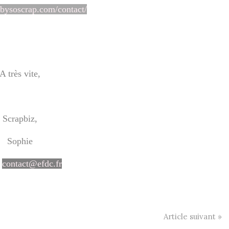
cbysoscrap.com/contact/
A très vite,
Scrapbiz,
Sophie
:
contact@efdc.fr
Article suivant »